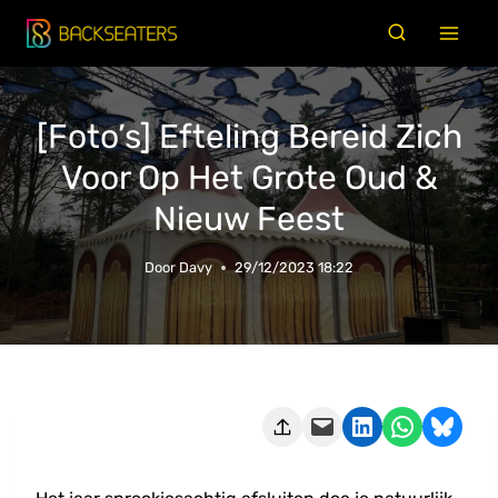
Doorgaan
naar
inhoud
[Foto’s] Efteling Bereid Zich
Voor Op Het Grote Oud &
Nieuw Feest
Door
Davy
29/12/2023 18:22
Deze pagina e-mailen
Delen op LinkedIn
Delen via WhatsApp
Share on Bluesky