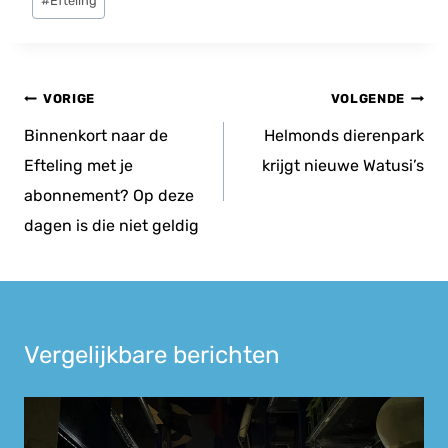
#
Efteling
tags:
Bericht
VORIGE
VOLGENDE
navigatie
Binnenkort naar de
Helmonds dierenpark
Efteling met je
krijgt nieuwe Watusi’s
abonnement? Op deze
dagen is die niet geldig
Vergelijkbare berichten