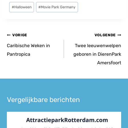
Bericht
#
Halloween
#
Movie Park Germany
tags:
Bericht
VORIGE
VOLGENDE
navigatie
Caribische Weken in
Twee leeuwenwelpen
Pantropica
geboren in DierenPark
Amersfoort
Vergelijkbare berichten