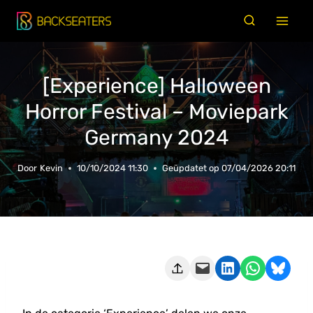
Doorgaan
naar
inhoud
[Experience] Halloween
Horror Festival – Moviepark
Germany 2024
Door
Kevin
10/10/2024 11:30
Geüpdatet op
07/04/2026 20:11
Deze pagina e-mailen
Delen op LinkedIn
Delen via WhatsApp
Share on Bluesky