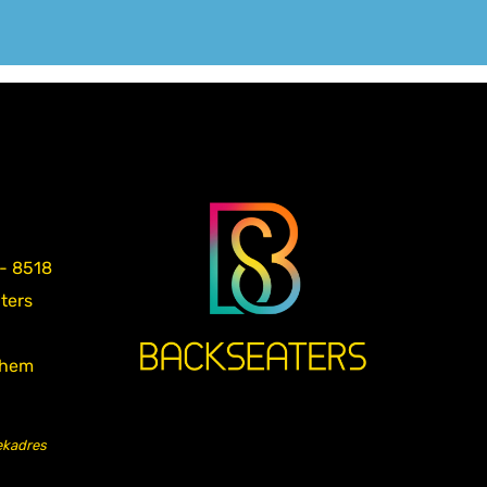
 - 8518
aters
nhem
ekadres