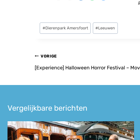
l
Bericht
#
Dierenpark Amersfoort
#
Leeuwen
tags:
Bericht
VORIGE
navigatie
[Experience] Halloween Horror Festival – M
Vergelijkbare berichten