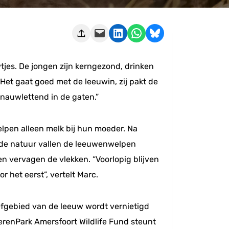
Deze pagina e-mailen
Delen op LinkedIn
Delen via WhatsApp
Share on Bluesky
tjes. De jongen zijn kerngezond, drinken
Het gaat goed met de leeuwin, zij pakt de
 nauwlettend in de gaten.”
lpen alleen melk bij hun moeder. Na
n de natuur vallen de leeuwenwelpen
n vervagen de vlekken. “Voorlopig blijven
het eerst”, vertelt Marc.
efgebied van de leeuw wordt vernietigd
erenPark Amersfoort Wildlife Fund steunt