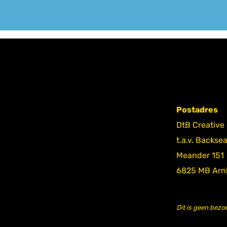
Postadres
DtB Creative
t.a.v. Backse
Meander 151
6825 MB Ar
Dit is geen bezo