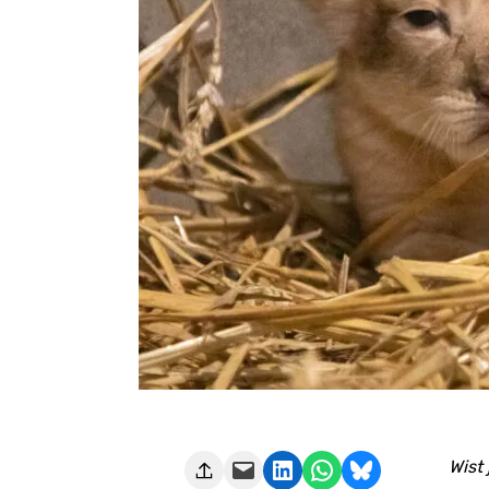
Deze pagina e-mailen
Delen op LinkedIn
Delen via WhatsApp
Share on Bluesky
Wist