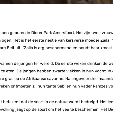
lpen geboren in DierenPark Amersfoort. Het zijn twee vrouw
gen. Het is het eerste nestje van kersverse moeder Zaila. “
arc Belt uit. “Zaila is erg beschermend en houdt haar kroost
wamen de jongen ter wereld. De eerste weken drinken de we
 te eten. De jongen hebben zwarte vlekken in hun vacht. I
orre gras op de Afrikaanse savanne. Na ongeveer drie maande
eken ontmoeten zij hun tante Sabi en hun vader Ramzes voor 
betekent dat de soort in de natuur wordt bedreigd. Het le
volking jaagt op de soort om het vee te beschermen. Het Di