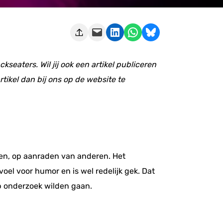
Deze pagina e-mailen
Delen op LinkedIn
Delen via WhatsApp
Share on Bluesky
ckseaters.
Wil jij ook een artikel publiceren
ikel dan bij ons op de website te
ken, op aanraden van anderen. Het
oel voor humor en is wel redelijk gek. Dat
op onderzoek wilden gaan.