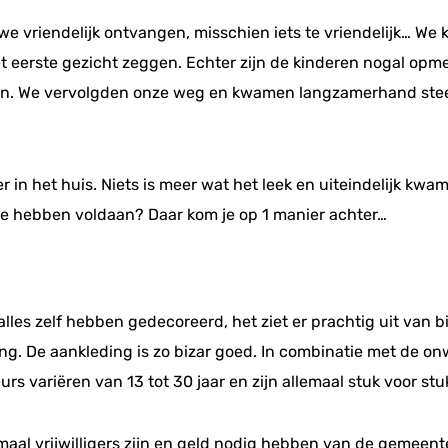
 vriendelijk ontvangen, misschien iets te vriendelijk… We 
 het eerste gezicht zeggen. Echter zijn de kinderen nogal opme
eren. We vervolgden onze weg en kwamen langzamerhand stee
in het huis. Niets is meer wat het leek en uiteindelijk kw
sie hebben voldaan? Daar kom je op 1 manier achter…
 alles zelf hebben gedecoreerd, het ziet er prachtig uit van
ng. De aankleding is zo bizar goed. In combinatie met de on
rs variëren van 13 tot 30 jaar en zijn allemaal stuk voor stu
lemaal vrijwilligers zijn en geld nodig hebben van de gemeen