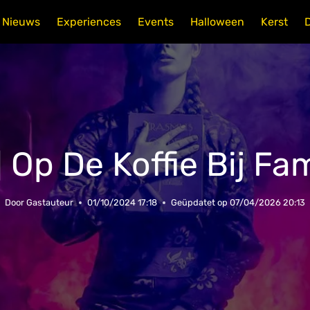
Nieuws
Experiences
Events
Halloween
Kerst
 Op De Koffie Bij F
Door
Gastauteur
01/10/2024 17:18
Geüpdatet op
07/04/2026 20:13