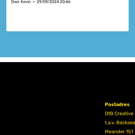
Door
Kevin
29/09/2024 20:46
Postadres
DtB Creative
t.a.v. Backse
Meander 151