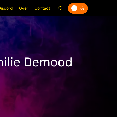
Discord
Over
Contact
amilie Demood