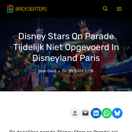
Doorgaan
naar
inhoud
Disney Stars On Parade
Tijdelijk Niet Opgevoerd In
Disneyland Paris
Door
Davy
02/10/2024 07:15
Deze pagina e-mailen
Delen op LinkedIn
Delen via WhatsApp
Share on Bluesky