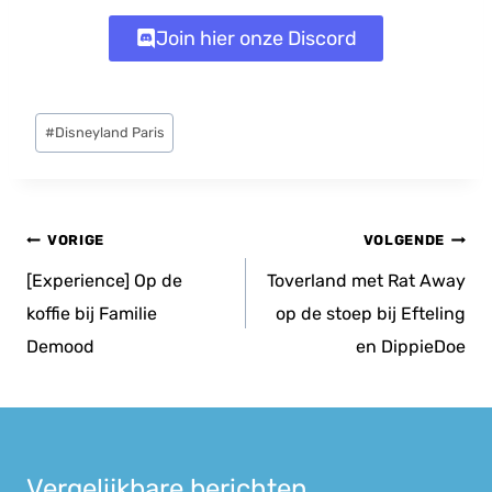
Join hier onze Discord
Bericht
#
Disneyland Paris
tags:
Bericht
VORIGE
VOLGENDE
navigatie
[Experience] Op de
Toverland met Rat Away
koffie bij Familie
op de stoep bij Efteling
Demood
en DippieDoe
Vergelijkbare berichten