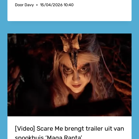
Door
Davy
15/04/2026 10:40
[Video] Scare Me brengt trailer uit van
spookhuis ‘Maga Rapta’