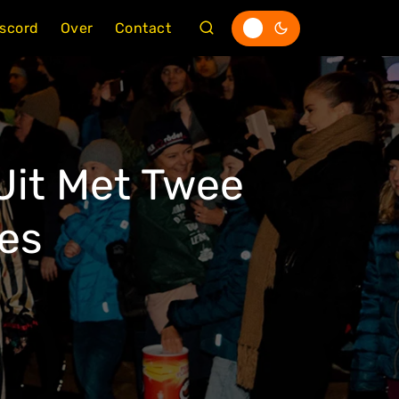
iscord
Over
Contact
Uit Met Twee
es