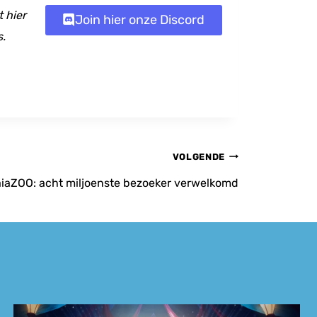
 hier
Join hier onze Discord
s.
VOLGENDE
aiaZOO: acht miljoenste bezoeker verwelkomd