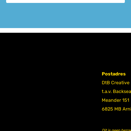
Postadres
DtB Creative
t.a.v. Backse
Meander 151
6825 MB Ar
Dit is geen bezo