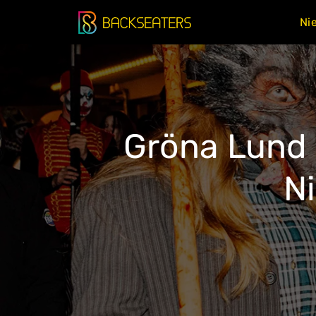
Doorgaan
Ni
naar
inhoud
Gröna Lund 
N