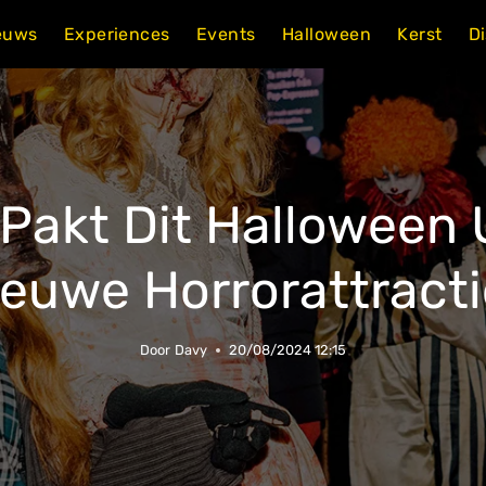
euws
Experiences
Events
Halloween
Kerst
D
Pakt Dit Halloween 
ieuwe Horrorattracti
Door
Davy
20/08/2024 12:15