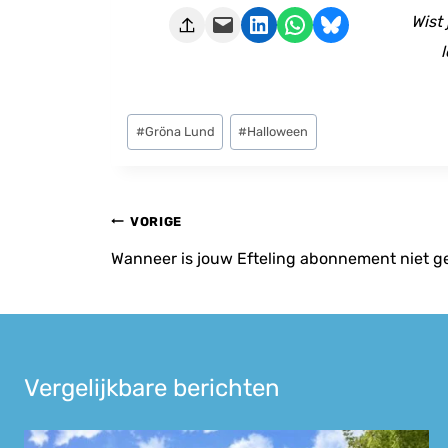
Deze pagina e-mailen
Delen op LinkedIn
Delen via WhatsApp
Share on Bluesky
Wist
l
Bericht
#
Gröna Lund
#
Halloween
tags:
Bericht
VORIGE
navigatie
Wanneer is jouw Efteling abonnement niet g
Vergelijkbare berichten