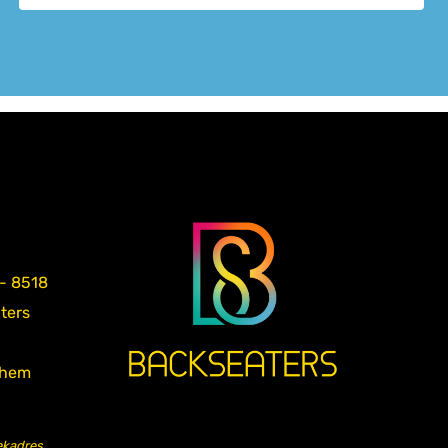
 - 8518
aters
nhem
ekadres