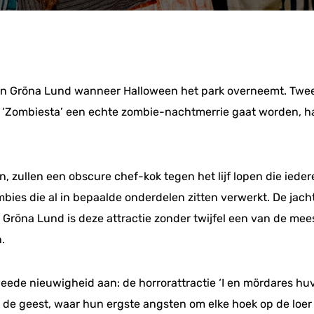
 in Gröna Lund wanneer Halloween het park overneemt. Twee h
r ‘Zombiesta’ een echte zombie-nachtmerrie gaat worden, h
 zullen een obscure chef-kok tegen het lijf lopen die ieder
ies die al in bepaalde onderdelen zitten verwerkt. De jac
röna Lund is deze attractie zonder twijfel een van de meest
.
eede nieuwigheid aan: de horrorattractie ‘I en mördares huv
e geest, waar hun ergste angsten om elke hoek op de loer 