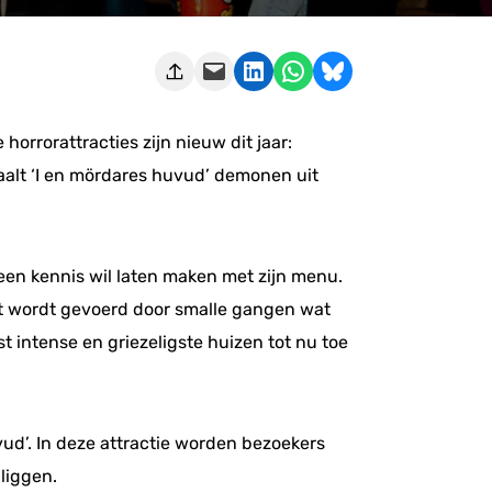
Deze pagina e-mailen
Delen op LinkedIn
Delen via WhatsApp
Share on Bluesky
orrorattracties zijn nieuw dit jaar:
aalt ‘I en mördares huvud’ demonen uit
een kennis wil laten maken met zijn menu.
ht wordt gevoerd door smalle gangen wat
 intense en griezeligste huizen tot nu toe
ud’. In deze attractie worden bezoekers
liggen.