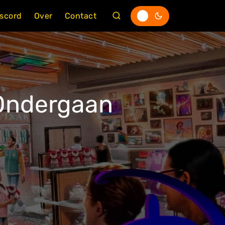
iscord
Over
Contact
 Ondergaan