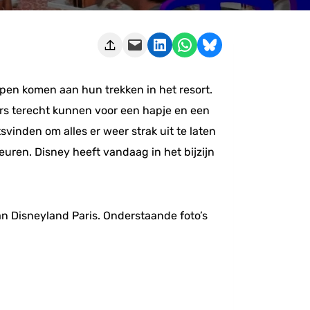
Deze pagina e-mailen
Delen op LinkedIn
Delen via WhatsApp
Share on Bluesky
ppen komen aan hun trekken in het resort.
kers terecht kunnen voor een hapje en een
inden om alles er weer strak uit te laten
uren. Disney heeft vandaag in het bijzijn
an Disneyland Paris. Onderstaande foto’s