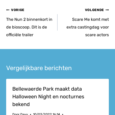
Bericht
VORIGE
VOLGENDE
navigatie
The Nun 2 binnenkort in
Scare Me komt met
de bioscoop. Dit is de
extra castingdag voor
officiële trailer
scare actors
Vergelijkbare berichten
Bellewaerde Park maakt data
Halloween Night en nocturnes
bekend
Door
Davy
10/03/2022 16:14