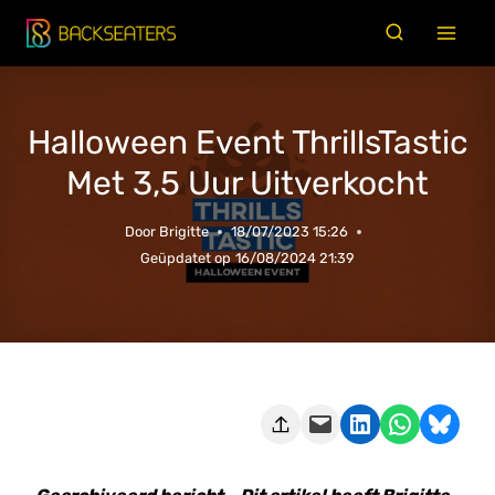
Doorgaan
naar
inhoud
Halloween Event ThrillsTastic
Met 3,5 Uur Uitverkocht
Door
Brigitte
18/07/2023 15:26
Geüpdatet op
16/08/2024 21:39
Deze pagina e-mailen
Delen op LinkedIn
Delen via WhatsApp
Share on Bluesky