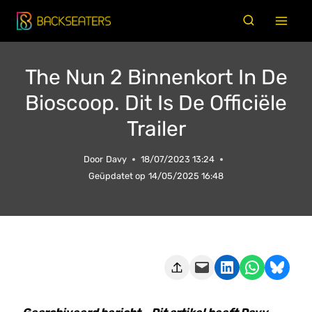
Doorgaan
naar
inhoud
The Nun 2 Binnenkort In De
Bioscoop. Dit Is De Officiële
Trailer
Door
Davy
18/07/2023 13:24
Geüpdatet op
14/05/2025 16:48
Deze pagina e-mailen
Delen op LinkedIn
Delen via WhatsApp
Share on Bluesky