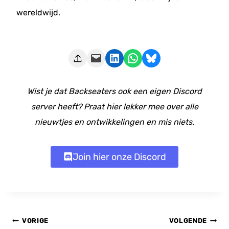
wereldwijd.
Deze pagina e-mailen
Delen op LinkedIn
Delen via WhatsApp
Share on Bluesky
Wist je dat Backseaters ook een eigen Discord
server heeft? Praat hier lekker mee over alle
nieuwtjes en ontwikkelingen en mis niets.
Join hier onze Discord
Bericht
VORIGE
VOLGENDE