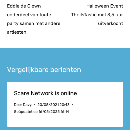
navigatie
Eddie de Clown
Halloween Event
onderdeel van foute
ThrillsTastic met 3,5 uur
party samen met andere
uitverkocht
artiesten
Vergelijkbare berichten
Scare Network is online
Door
Davy
20/08/2021 20:43
Geüpdatet op
16/05/2025 16:14