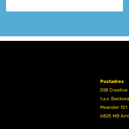
Postadres
DtB Creative
t.a.v. Backse
Meander 151
6825 MB Ar