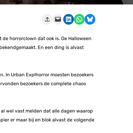
Deze pagina e-mailen
Delen op LinkedIn
Delen via WhatsApp
Share on Bluesky
t de horrorclown dat ook is. De Halloween
 bekendgemaakt. En een ding is alvast
zen. In Urban Explhorror moesten bezoekers
dervonden bezoekers de complete chaos
 al wel vast melden dat alle dagen waarop
ier er maar bij en blok alvast de volgende