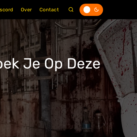
iscord
Over
Contact
oek Je Op Deze