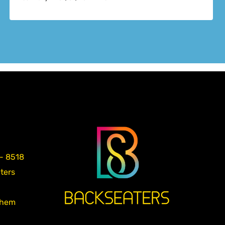
 - 8518
aters
nhem