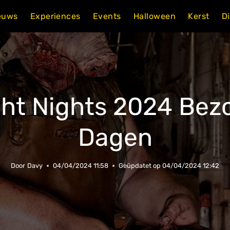
euws
Experiences
Events
Halloween
Kerst
D
ght Nights 2024 Bez
Dagen
Door
Davy
04/04/2024 11:58
Geüpdatet op
04/04/2024 12:42