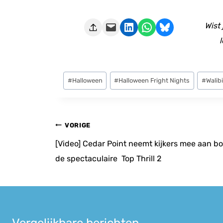
Deze pagina e-mailen
Delen op LinkedIn
Delen via WhatsApp
Share on Bluesky
Wist
l
Bericht
#
Halloween
#
Halloween Fright Nights
#
Walib
tags:
Bericht
VORIGE
navigatie
[Video] Cedar Point neemt kijkers mee aan boo
de spectaculaire Top Thrill 2
Vergelijkbare berichten