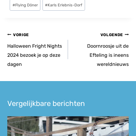
Bericht
#
Flying Döner
#
Karls Erlebnis-Dorf
tags:
Bericht
VORIGE
VOLGENDE
navigatie
Halloween Fright Nights
Doornroosje uit de
2024 bezoek je op deze
Efteling is ineens
dagen
wereldnieuws
Vergelijkbare berichten