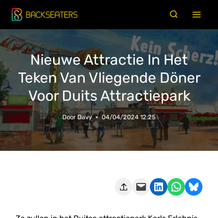
Doorgaan
naar
inhoud
Nieuwe Attractie In Het
Teken Van Vliegende Döner
Voor Duits Attractiepark
Door
Davy
04/04/2024 12:25
Deze pagina e-mailen
Delen op LinkedIn
Delen via WhatsApp
Share on Bluesky