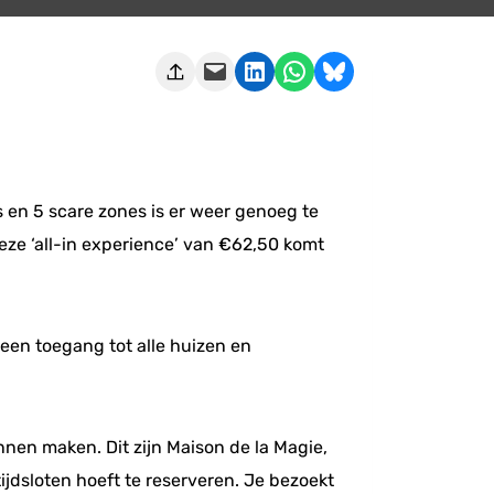
Deze pagina e-mailen
Delen op LinkedIn
Delen via WhatsApp
Share on Bluesky
s en 5 scare zones is er weer genoeg te
eze ‘all-in experience’ van €62,50 komt
lleen toegang tot alle huizen en
nen maken. Dit zijn Maison de la Magie,
ijdsloten hoeft te reserveren. Je bezoekt