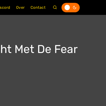
iscord
Over
Contact
ht Met De Fear