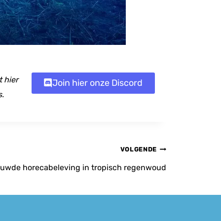
 hier
Join hier onze Discord
s.
VOLGENDE
euwde horecabeleving in tropisch regenwoud