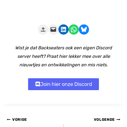
Deze pagina e-mailen
Delen op LinkedIn
Delen via WhatsApp
Share on Bluesky
Wist je dat Backseaters ook een eigen Discord
server heeft? Praat hier lekker mee over alle
nieuwtjes en ontwikkelingen en mis niets.
Join hier onze Discord
Bericht
VORIGE
VOLGENDE