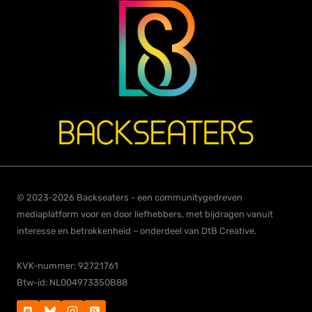
© 2023-2026 Backseaters - een communitygedreven
mediaplatform voor en door liefhebbers, met bijdragen vanuit
interesse en betrokkenheid – onderdeel van DtB Creative.
KVK-nummer: 92721761
Btw-id: NL004973350B88