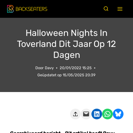
Doorgaan
naar
inhoud
Halloween Nights In
Toverland Dit Jaar Op 12
Dagen
Door
Davy
20/01/2022 15:25
Geüpdatet op
15/05/2025 20:39
Deze pagina e-mailen
Delen op LinkedIn
Delen via WhatsApp
Share on Bluesky