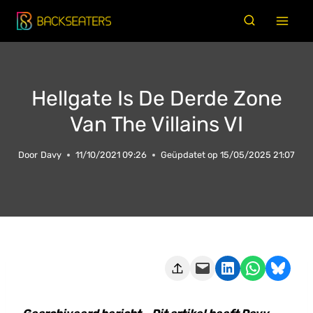
Doorgaan
naar
inhoud
Hellgate Is De Derde Zone
Van The Villains VI
Door
Davy
11/10/2021 09:26
Geüpdatet op
15/05/2025 21:07
Deze pagina e-mailen
Delen op LinkedIn
Delen via WhatsApp
Share on Bluesky