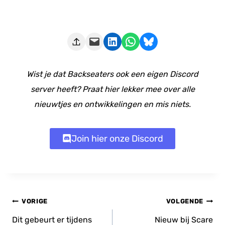
Deze pagina e-mailen
Delen op LinkedIn
Delen via WhatsApp
Share on Bluesky
Wist je dat Backseaters ook een eigen Discord
server heeft? Praat hier lekker mee over alle
nieuwtjes en ontwikkelingen en mis niets.
Join hier onze Discord
Bericht
VORIGE
VOLGENDE
navigatie
Dit gebeurt er tijdens
Nieuw bij Scare