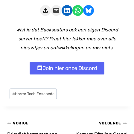
Deze pagina e-mailen
Delen op LinkedIn
Delen via WhatsApp
Share on Bluesky
Wist je dat Backseaters ook een eigen Discord
server heeft? Praat hier lekker mee over alle
nieuwtjes en ontwikkelingen en mis niets.
Join hier onze Discord
Bericht
#
Horror Toch Enschede
tags:
Bericht
VORIGE
VOLGENDE