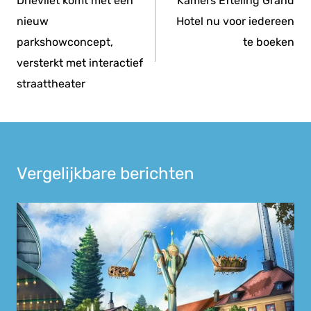
navigatie
Drievliet komt met een
Kamers Efteling Grand
nieuw
Hotel nu voor iedereen
parkshowconcept,
te boeken
versterkt met interactief
straattheater
Vergelijkbare berichten