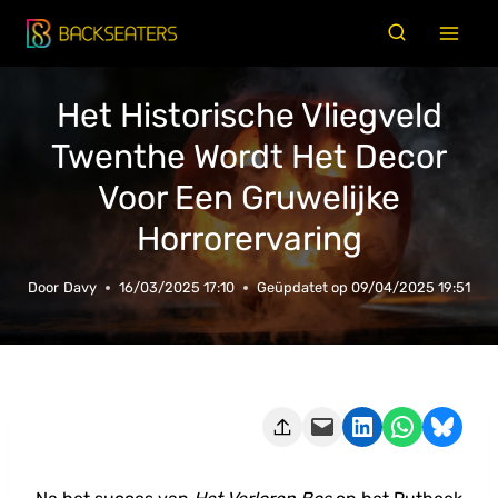
Doorgaan
naar
inhoud
Het Historische Vliegveld
Twenthe Wordt Het Decor
Voor Een Gruwelijke
Horrorervaring
Door
Davy
16/03/2025 17:10
Geüpdatet op
09/04/2025 19:51
Deze pagina e-mailen
Delen op LinkedIn
Delen via WhatsApp
Share on Bluesky