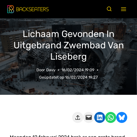
Doorgaan
naar
inhoud
Lichaam Gevonden In
Uitgebrand Zwembad Van
Liseberg
Door
Davy
16/02/2024 19:09
Geüpdatet op
16/02/2024 19:27
Deze pagina e-mailen
Delen op LinkedIn
Delen via WhatsApp
Share on Bluesky