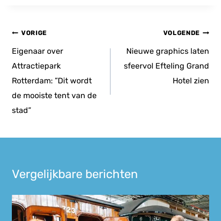
Bericht
VORIGE
VOLGENDE
navigatie
Eigenaar over
Nieuwe graphics laten
Attractiepark
sfeervol Efteling Grand
Rotterdam: ”Dit wordt
Hotel zien
de mooiste tent van de
stad”
Vergelijkbare berichten