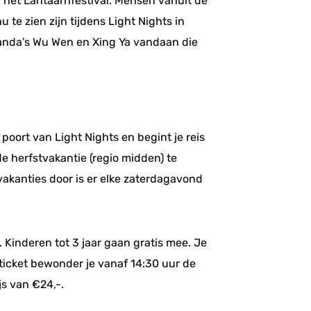
r het Lantaarnfestival. Mensen vanuit de
te zien zijn tijdens Light Nights in
anda’s Wu Wen en Xing Ya vandaan die
poort van Light Nights en begint je reis
e herfstvakantie (regio midden) te
 vakanties door is er elke zaterdagavond
. Kinderen tot 3 jaar gaan gratis mee. Je
ticket bewonder je vanaf 14:30 uur de
js van €24,-.