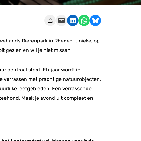
Deze pagina e-mailen
Delen op LinkedIn
Delen via WhatsApp
Share on Bluesky
Ouwehands Dierenpark in Rhenen. Unieke, op
t gezien en wil je niet missen.
 centraal staat. Elk jaar wordt in
e verrassen met prachtige natuurobjecten.
uurlijke leefgebieden. Een verrassende
 zeehond. Maak je avond uit compleet en