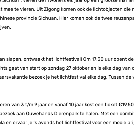
e Sichuan, vieren de inwoners elk jaar op een grootse manie
mee te vieren. Uit Zigong komen ook de lichtobjecten die nu 
Chinese provincie Sichuan. Hier komen ook de twee reuzenp
jven.
 slapen, ontwaakt het lichtfestival! Om 17:30 uur opent de 
hts gaat van start op zondag 27 oktober en is elke dag van d
aarsvakantie bezoek je het lichtfestival elke dag. Tussen de
deren van 3 t/m 9 jaar en vanaf 10 jaar kost een ticket €19,50
e bezoek aan Ouwehands Dierenpark te halen. Met een combi
 en ervaar je ‘s avonds het lichtfestival voor een mooie pri