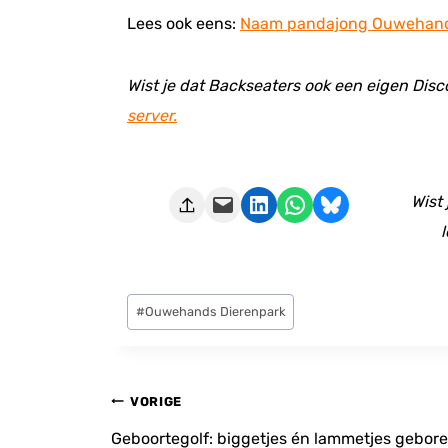
Lees ook eens:
Naam pandajong Ouwehands
Wist je dat Backseaters ook een eigen Disc
server.
Deze pagina e-mailen
Delen op LinkedIn
Delen via WhatsApp
Share on Bluesky
Wist
l
Bericht
#
Ouwehands Dierenpark
tags:
Bericht
VORIGE
navigatie
Geboortegolf: biggetjes én lammetjes gebore