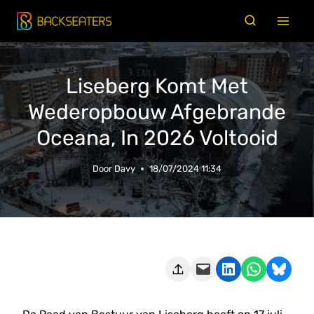
Doorgaan
naar
inhoud
Liseberg Komt Met
Wederopbouw Afgebrande
Oceana, In 2026 Voltooid
Door
Davy
18/07/2024 11:34
Deze pagina e-mailen
Delen op LinkedIn
Delen via WhatsApp
Share on Bluesky