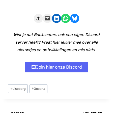
Deze pagina e-mailen
Delen op LinkedIn
Delen via WhatsApp
Share on Bluesky
Wist je dat Backseaters ook een eigen Discord
server heeft? Praat hier lekker mee over alle
nieuwtjes en ontwikkelingen en mis niets.
Join hier onze Discord
Bericht
#
Liseberg
#
Oceana
tags: