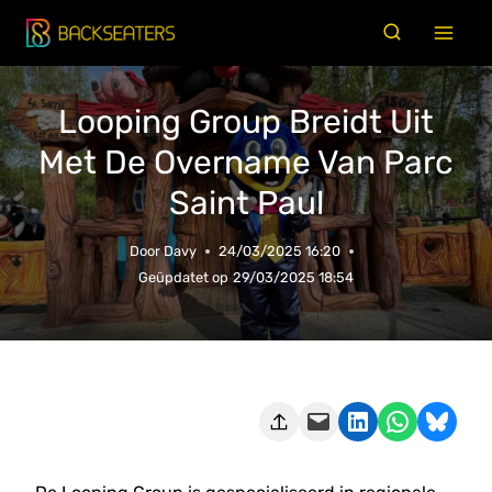
Doorgaan
naar
inhoud
Looping Group Breidt Uit
Met De Overname Van Parc
Saint Paul
Door
Davy
24/03/2025 16:20
Geüpdatet op
29/03/2025 18:54
Deze pagina e-mailen
Delen op LinkedIn
Delen via WhatsApp
Share on Bluesky