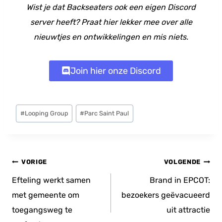
Wist je dat Backseaters ook een eigen Discord
server heeft? Praat hier lekker mee over alle
nieuwtjes en ontwikkelingen en mis niets.
Join hier onze Discord
Bericht
#
Looping Group
#
Parc Saint Paul
tags:
Bericht
VORIGE
VOLGENDE
navigatie
Efteling werkt samen
Brand in EPCOT:
met gemeente om
bezoekers geëvacueerd
toegangsweg te
uit attractie