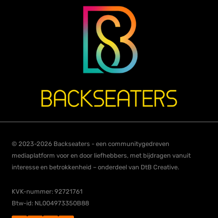
© 2023-2026 Backseaters - een communitygedreven
mediaplatform voor en door liefhebbers, met bijdragen vanuit
interesse en betrokkenheid – onderdeel van DtB Creative.
KVK-nummer: 92721761
Btw-id: NL004973350B88