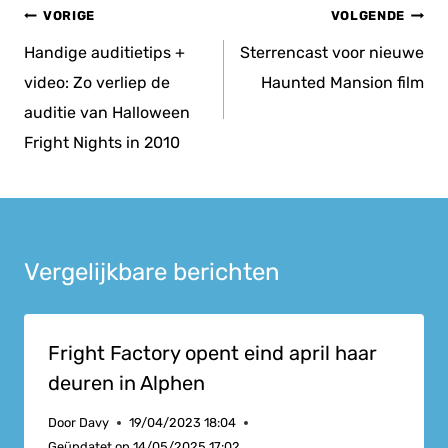
Bericht
VORIGE
VOLGENDE
navigatie
Handige auditietips +
Sterrencast voor nieuwe
video: Zo verliep de
Haunted Mansion film
auditie van Halloween
Fright Nights in 2010
Vergelijkbare berichten
Fright Factory opent eind april haar
deuren in Alphen
Door
Davy
19/04/2023 18:04
Geüpdatet op
14/05/2025 17:02