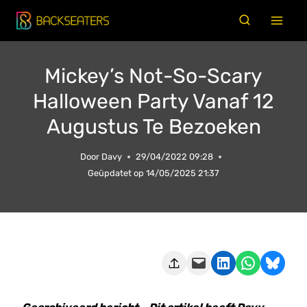
Doorgaan
naar
inhoud
Mickey’s Not-So-Scary
Halloween Party Vanaf 12
Augustus Te Bezoeken
Door
Davy
29/04/2022 09:28
Geüpdatet op
14/05/2025 21:37
Deze pagina e-mailen
Delen op LinkedIn
Delen via WhatsApp
Share on Bluesky