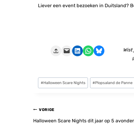
Liever een event bezoeken in Duitsland? B
Deze pagina e-mailen
Delen op LinkedIn
Delen via WhatsApp
Share on Bluesky
Wist
l
Bericht
#
Halloween Scare Nights
#
Plopsaland de Panne
tags:
Bericht
VORIGE
navigatie
Halloween Scare Nights dit jaar op 5 avonde