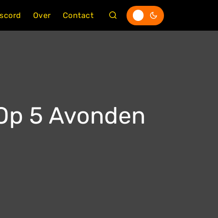
iscord
Over
Contact
 Op 5 Avonden