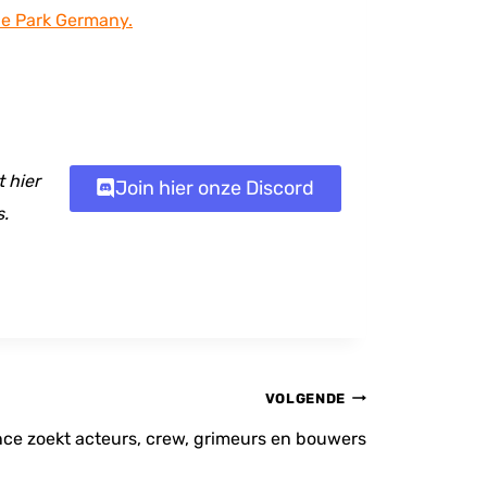
ie Park Germany.
 hier
Join hier onze Discord
s.
VOLGENDE
nce zoekt acteurs, crew, grimeurs en bouwers