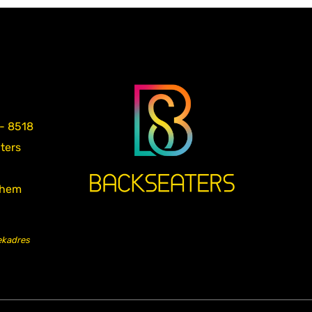
 - 8518
aters
nhem
ekadres