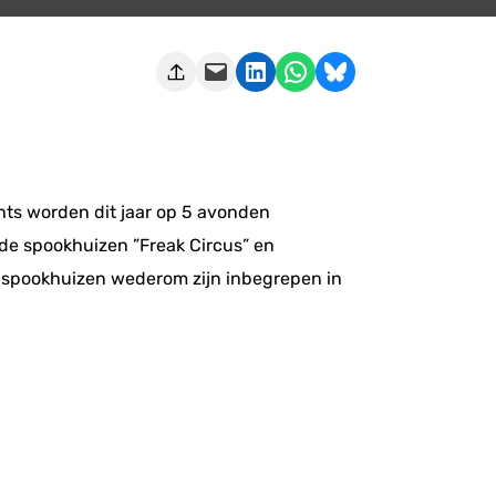
Deze pagina e-mailen
Delen op LinkedIn
Delen via WhatsApp
Share on Bluesky
hts worden dit jaar op 5 avonden
 de spookhuizen ”Freak Circus” en
 de spookhuizen wederom zijn inbegrepen in