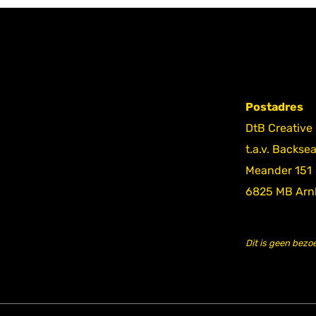
Postadres
DtB Creative
t.a.v. Backse
Meander 151
6825 MB Ar
Dit is geen bezo