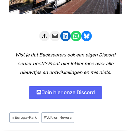
Deze pagina e-mailen
Delen op LinkedIn
Delen via WhatsApp
Share on Bluesky
Wist je dat Backseaters ook een eigen Discord
server heeft? Praat hier lekker mee over alle
nieuwtjes en ontwikkelingen en mis niets.
Join hier onze Discord
Bericht
#
Europa-Park
#
Voltron Nevera
tags: