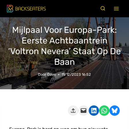
Doorgaan
naar
inhoud
Mijlpaal Voor Europa-Park:
Eerste Achtbaantrein
‘Voltron Nevera’ Staat Op De
Baan
Door
Davy
11/12/2023 16:52
Deze pagina e-mailen
Delen op LinkedIn
Delen via WhatsApp
Share on Bluesky