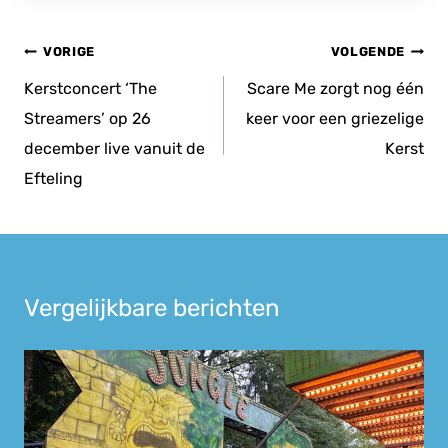
Bericht
VORIGE
VOLGENDE
navigatie
Kerstconcert ‘The
Scare Me zorgt nog één
Streamers’ op 26
keer voor een griezelige
december live vanuit de
Kerst
Efteling
Vergelijkbare berichten