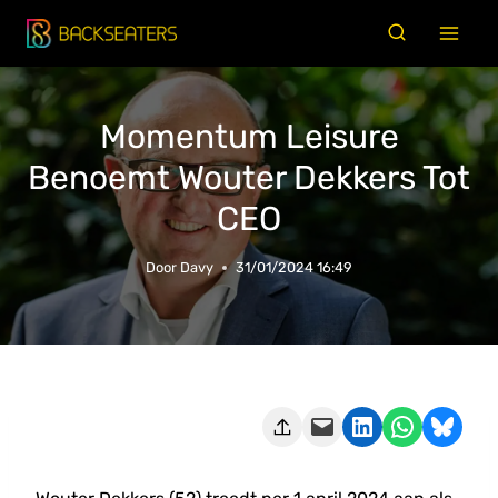
Doorgaan
naar
inhoud
Momentum Leisure
Benoemt Wouter Dekkers Tot
CEO
Door
Davy
31/01/2024 16:49
Deze pagina e-mailen
Delen op LinkedIn
Delen via WhatsApp
Share on Bluesky