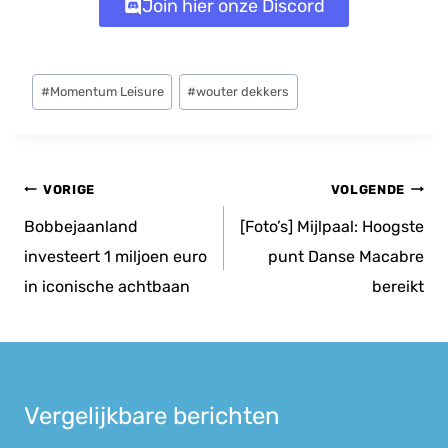
Join hier onze Discord
Bericht
#
Momentum Leisure
#
wouter dekkers
tags:
Bericht
VORIGE
VOLGENDE
navigatie
Bobbejaanland
[Foto’s] Mijlpaal: Hoogste
investeert 1 miljoen euro
punt Danse Macabre
in iconische achtbaan
bereikt
Vergelijkbare berichten