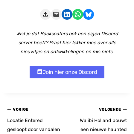
Deze pagina e-mailen
Delen op LinkedIn
Delen via WhatsApp
Share on Bluesky
Wist je dat Backseaters ook een eigen Discord
server heeft? Praat hier lekker mee over alle
nieuwtjes en ontwikkelingen en mis niets.
Join hier onze Discord
Bericht
VORIGE
VOLGENDE
navigatie
Locatie Entered
Walibi Holland bouwt
gesloopt door vandalen
een nieuwe haunted