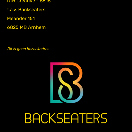
DtB Creative - 8518
t.a.v. Backseaters
Meander 151
6825 MB Arnhem
Dit is geen bezoekadres