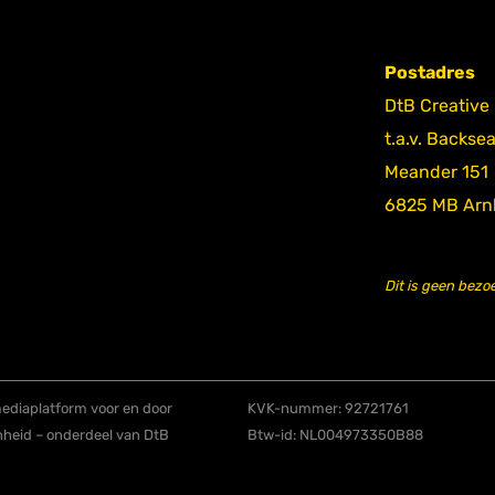
Postadres
DtB Creative
t.a.v. Backse
Meander 151
6825 MB Ar
Dit is geen bezo
diaplatform voor en door
KVK-nummer: 92721761
nheid – onderdeel van DtB
Btw-id: NL004973350B88