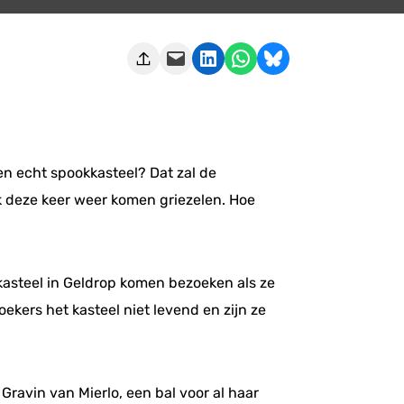
Deze pagina e-mailen
Delen op LinkedIn
Delen via WhatsApp
Share on Bluesky
 een echt spookkasteel? Dat zal de
 deze keer weer komen griezelen. Hoe
kasteel in Geldrop komen bezoeken als ze
ekers het kasteel niet levend en zijn ze
Gravin van Mierlo, een bal voor al haar