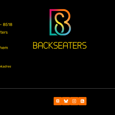
 - 8518
aters
nhem
ekadres