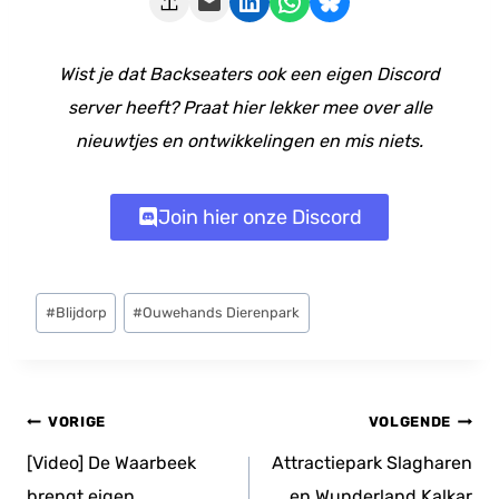
Deze pagina e-mailen
Delen op LinkedIn
Delen via WhatsApp
Share on Bluesky
Wist je dat Backseaters ook een eigen Discord
server heeft? Praat hier lekker mee over alle
nieuwtjes en ontwikkelingen en mis niets.
Join hier onze Discord
Bericht
#
Blijdorp
#
Ouwehands Dierenpark
tags:
Bericht
VORIGE
VOLGENDE
navigatie
[Video] De Waarbeek
Attractiepark Slagharen
brengt eigen
en Wunderland Kalkar