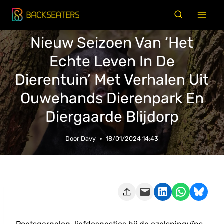
Doorgaan
naar
inhoud
Nieuw Seizoen Van ‘Het
Echte Leven In De
Dierentuin’ Met Verhalen Uit
Ouwehands Dierenpark En
Diergaarde Blijdorp
Door
Davy
18/01/2024 14:43
Deze pagina e-mailen
Delen op LinkedIn
Delen via WhatsApp
Share on Bluesky