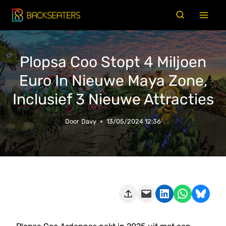
Doorgaan
naar
inhoud
Plopsa Coo Stopt 4 Miljoen
Euro In Nieuwe Maya Zone,
Inclusief 3 Nieuwe Attracties
Door
Davy
13/05/2024 12:36
Deze pagina e-mailen
Delen op LinkedIn
Delen via WhatsApp
Share on Bluesky