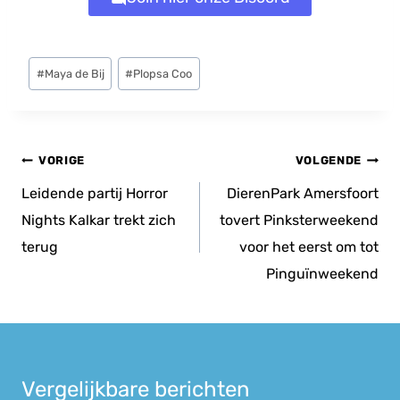
Bericht
#
Maya de Bij
#
Plopsa Coo
tags:
Bericht
VORIGE
VOLGENDE
navigatie
Leidende partij Horror
DierenPark Amersfoort
Nights Kalkar trekt zich
tovert Pinksterweekend
terug
voor het eerst om tot
Pinguïnweekend
Vergelijkbare berichten