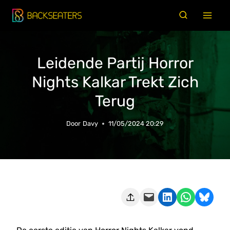
Doorgaan
naar
inhoud
Leidende Partij Horror
Nights Kalkar Trekt Zich
Terug
Door
Davy
11/05/2024 20:29
Deze pagina e-mailen
Delen op LinkedIn
Delen via WhatsApp
Share on Bluesky