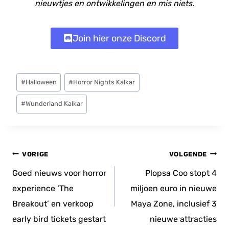
nieuwtjes en ontwikkelingen en mis niets.
Join hier onze Discord
Bericht
#
Halloween
#
Horror Nights Kalkar
tags:
#
Wunderland Kalkar
Bericht
VORIGE
VOLGENDE
navigatie
Goed nieuws voor horror
Plopsa Coo stopt 4
experience ‘The
miljoen euro in nieuwe
Breakout’ en verkoop
Maya Zone, inclusief 3
early bird tickets gestart
nieuwe attracties