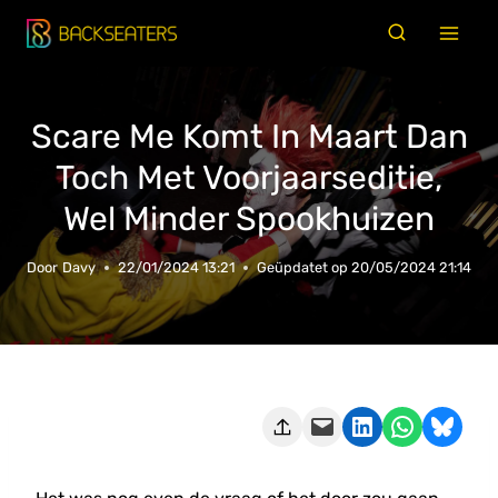
Doorgaan
naar
inhoud
Scare Me Komt In Maart Dan
Toch Met Voorjaarseditie,
Wel Minder Spookhuizen
Door
Davy
22/01/2024 13:21
Geüpdatet op
20/05/2024 21:14
Deze pagina e-mailen
Delen op LinkedIn
Delen via WhatsApp
Share on Bluesky