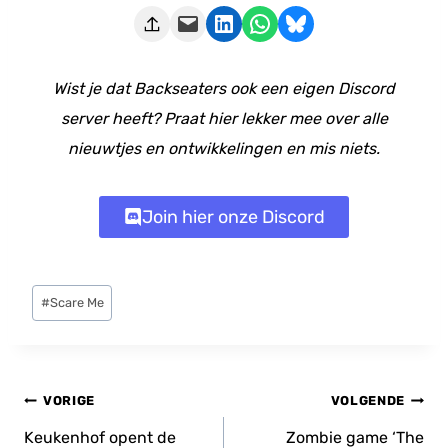
Deze pagina e-mailen
Delen op LinkedIn
Delen via WhatsApp
Share on Bluesky
Wist je dat Backseaters ook een eigen Discord
server heeft? Praat hier lekker mee over alle
nieuwtjes en ontwikkelingen en mis niets.
Join hier onze Discord
Bericht
#
Scare Me
tags:
Bericht
VORIGE
VOLGENDE
navigatie
Keukenhof opent de
Zombie game ‘The