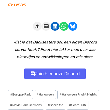
de server.
Deze pagina e-mailen
Delen op LinkedIn
Delen via WhatsApp
Share on Bluesky
Wist je dat Backseaters ook een eigen Discord
server heeft? Praat hier lekker mee over alle
nieuwtjes en ontwikkelingen en mis niets.
Join hier onze Discord
Bericht
#
Europa-Park
#
Halloween
#
Halloween Fright Nights
tags:
#
Movie Park Germany
#
Scare Me
#
ScareCON