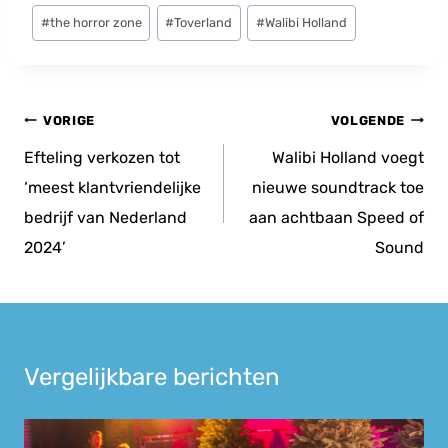
#
the horror zone
#
Toverland
#
Walibi Holland
Bericht
VORIGE
VOLGENDE
navigatie
Efteling verkozen tot
Walibi Holland voegt
‘meest klantvriendelijke
nieuwe soundtrack toe
bedrijf van Nederland
aan achtbaan Speed of
2024’
Sound
Vergelijkbare berichten