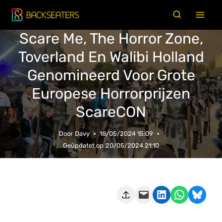
Doorgaan
naar
Scare Me, The Horror Zone,
inhoud
Toverland En Walibi Holland
Genomineerd Voor Grote
Europese Horrorprijzen
ScareCON
Door
Davy
18/05/2024 15:09
Geüpdatet op
20/05/2024 21:10
Deze pagina e-mailen
Delen op LinkedIn
Delen via WhatsApp
Share on Bluesky