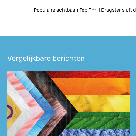
navigatie
Populaire achtbaan Top Thrill Dragster sluit de
Vergelijkbare berichten