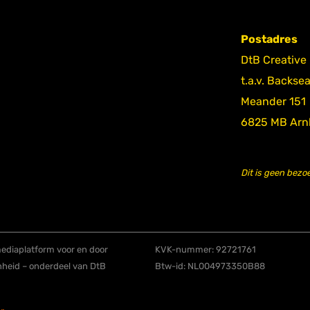
Postadres
DtB Creative
t.a.v. Backse
Meander 151
6825 MB Ar
Dit is geen bezo
diaplatform voor en door
KVK-nummer: 92721761
nheid – onderdeel van DtB
Btw-id: NL004973350B88