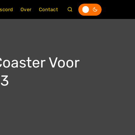
iscord
Over
Contact
Coaster Voor
23