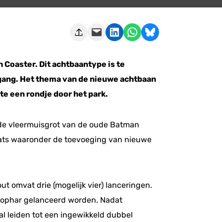
Deze pagina e-mailen
Delen op LinkedIn
Delen via WhatsApp
Share on Bluesky
 Coaster. Dit achtbaantype is te
e gang. Het thema van de nieuwe achtbaan
e een rondje door het park.
de vleermuisgrot van de oude Batman
aats waaronder de toevoeging van nieuwe
t omvat drie (mogelijk vier) lanceringen.
e tophar gelanceerd worden. Nadat
al leiden tot een ingewikkeld dubbel