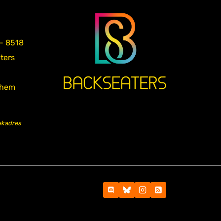
 - 8518
aters
nhem
ekadres