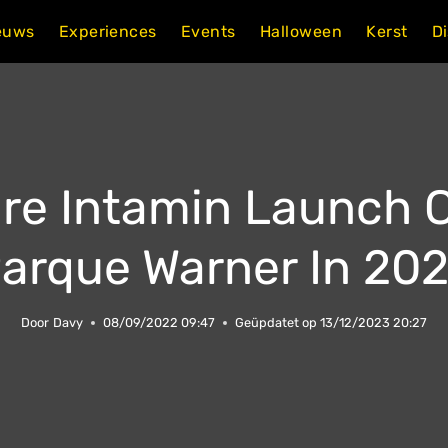
euws
Experiences
Events
Halloween
Kerst
D
re Intamin Launch 
arque Warner In 20
Door
Davy
08/09/2022 09:47
Geüpdatet op
13/12/2023 20:27