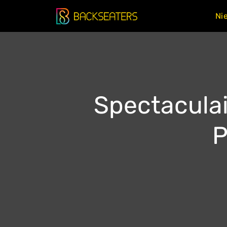
Doorgaan
Ni
naar
inhoud
Spectaculai
P