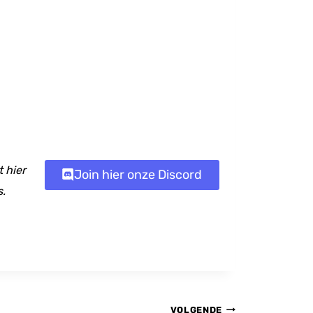
 hier
Join hier onze Discord
s.
VOLGENDE