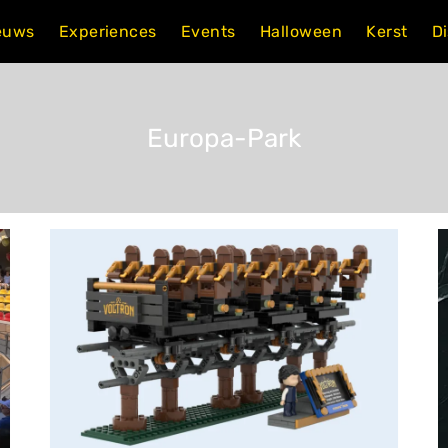
euws
Experiences
Events
Halloween
Kerst
D
Europa-Park