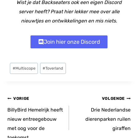
Wist je dat Backseaters ook een eigen Discord
server heeft? Praat hier lekker mee over alle
nieuwtjes en ontwikkelingen en mis niets.
Join hier onze Discord
Bericht
#
Multiscope
#
Toverland
tags:
Bericht
VORIGE
VOLGENDE
navigatie
BillyBird Hemelrijk heeft
Drie Nederlandse
nieuw entreegebouw
dierenparken ruilen
met oog voor de
giraffen
toekomst