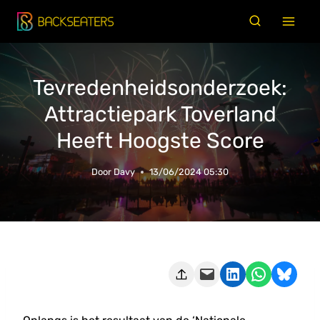
Doorgaan
naar
inhoud
Tevredenheidsonderzoek:
Attractiepark Toverland
Heeft Hoogste Score
Door
Davy
13/06/2024 05:30
Deze pagina e-mailen
Delen op LinkedIn
Delen via WhatsApp
Share on Bluesky