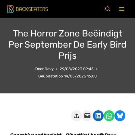
Doorgaan
naar
inhoud
The Horror Zone Beëindigt
Per September De Early Bird
Prijs
Door
Davy
29/08/2023 09:45
Geüpdatet op
14/05/2025 16:00
Deze pagina e-mailen
Delen op LinkedIn
Delen via WhatsApp
Share on Bluesky