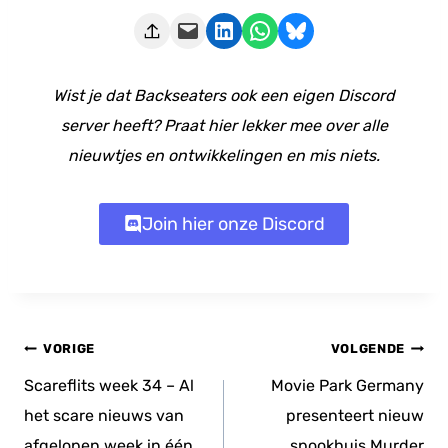
Deze pagina e-mailen
Delen op LinkedIn
Delen via WhatsApp
Share on Bluesky
Wist je dat Backseaters ook een eigen Discord
server heeft? Praat hier lekker mee over alle
nieuwtjes en ontwikkelingen en mis niets.
Join hier onze Discord
Bericht
VORIGE
VOLGENDE
navigatie
Scareflits week 34 – Al
Movie Park Germany
het scare nieuws van
presenteert nieuw
afgelopen week in één
spookhuis Murder