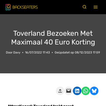
Doorgaan
naar
inhoud
Toverland Bezoeken Met
Maximaal 40 Euro Korting
Door
Davy
16/07/2022 17:43
Geüpdatet op
08/12/2023 17:59
Deze pagina e-mailen
Delen op LinkedIn
Delen via WhatsApp
Share on Bluesky