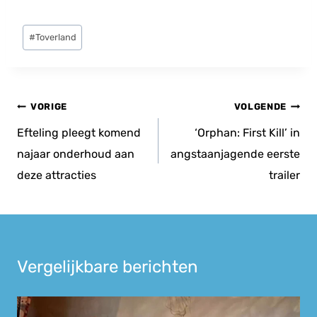
Bericht
#
Toverland
tags:
Bericht
VORIGE
VOLGENDE
navigatie
Efteling pleegt komend
‘Orphan: First Kill’ in
najaar onderhoud aan
angstaanjagende eerste
deze attracties
trailer
Vergelijkbare berichten