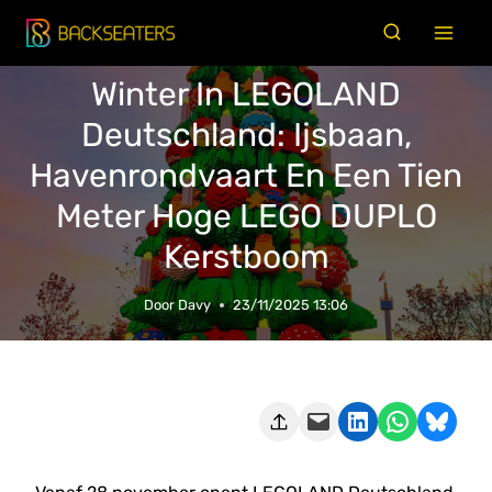
Doorgaan
naar
inhoud
Winter In LEGOLAND
Deutschland: Ijsbaan,
Havenrondvaart En Een Tien
Meter Hoge LEGO DUPLO
Kerstboom
Door
Davy
23/11/2025 13:06
Deze pagina e-mailen
Delen op LinkedIn
Delen via WhatsApp
Share on Bluesky