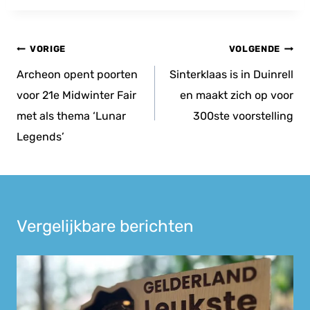
Bericht
VORIGE
VOLGENDE
navigatie
Archeon opent poorten
Sinterklaas is in Duinrell
voor 21e Midwinter Fair
en maakt zich op voor
met als thema ‘Lunar
300ste voorstelling
Legends’
Vergelijkbare berichten