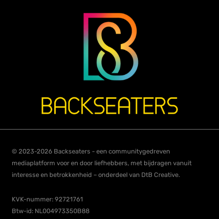
© 2023-2026 Backseaters - een communitygedreven
mediaplatform voor en door liefhebbers, met bijdragen vanuit
interesse en betrokkenheid – onderdeel van DtB Creative.
KVK-nummer: 92721761
Btw-id: NL004973350B88