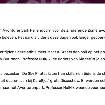
in Avonturenpark Hellendoorn voor de Zinderende Zomeravo
 beleven. Het park is tijdens deze dagen ook langer geopend
r tijdens deze editie meer Meet & Greets dan ooit op het 
Buurman, Professor NulNix, de ridders van RidderStrijd en 
te bezoeken. De Sky Pirates laten hun skills zien tijdens de 
luit daarom aan bij Kareltjes’ grote Discoshow. Er worden 
ug naar het Avonturenpark. Professor NulNix woonde voorhe