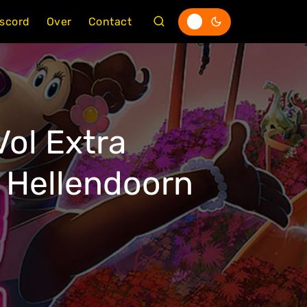
iscord
Over
Contact
ol Extra
 Hellendoorn