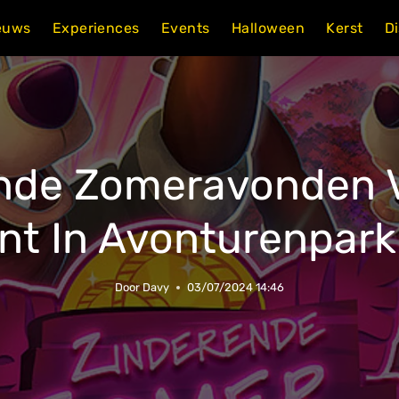
euws
Experiences
Events
Halloween
Kerst
D
nde Zomeravonden V
nt In Avonturenpark
Door
Davy
03/07/2024 14:46