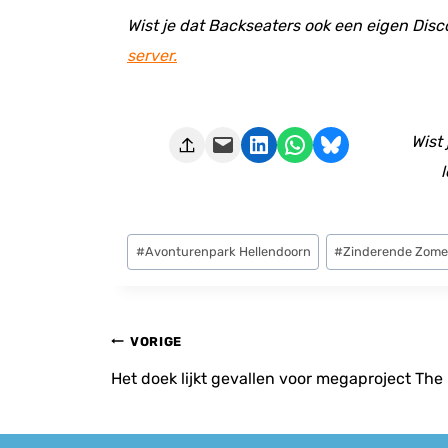
Wist je dat Backseaters ook een eigen Disc
server.
Deze pagina e-mailen
Delen op LinkedIn
Delen via WhatsApp
Share on Bluesky
Wist
l
Bericht
#
Avonturenpark Hellendoorn
#
Zinderende Zom
tags:
Bericht
VORIGE
navigatie
Het doek lijkt gevallen voor megaproject Th