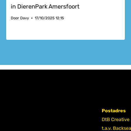
in DierenPark Amersfoort
Door
Davy
17/10/2025 12:15
Postadres
DtB Creative
t.a.v. Backse