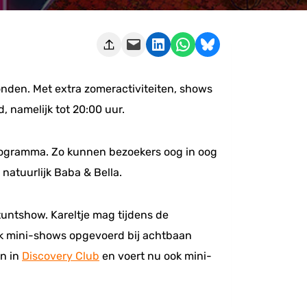
Deze pagina e-mailen
Delen op LinkedIn
Delen via WhatsApp
Share on Bluesky
nden. Met extra zomeractiviteiten, shows
, namelijk tot 20:00 uur.
programma. Zo kunnen bezoekers oog in oog
natuurlijk Baba & Bella.
stuntshow. Kareltje mag tijdens de
ook mini-shows opgevoerd bij achtbaan
en in
Discovery Club
en voert nu ook mini-