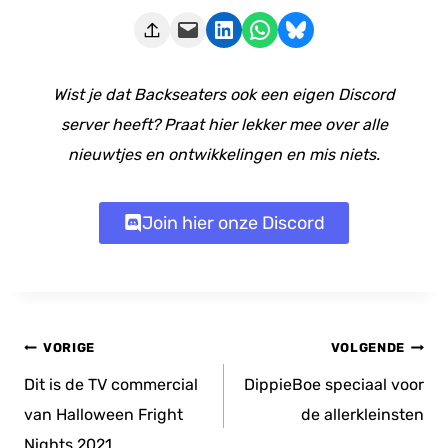
Deze pagina e-mailen
Delen op LinkedIn
Delen via WhatsApp
Share on Bluesky
Wist je dat Backseaters ook een eigen Discord
server heeft? Praat hier lekker mee over alle
nieuwtjes en ontwikkelingen en mis niets.
Join hier onze Discord
Bericht
VORIGE
VOLGENDE
navigatie
Dit is de TV commercial
DippieBoe speciaal voor
van Halloween Fright
de allerkleinsten
Nights 2021