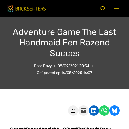
Doorgaan
naar
inhoud
Adventure Game The Last
Handmaid Een Razend
Succes
Door
Davy
08/09/2021 20:34
Geüpdatet op
16/05/2025 16:07
Deze pagina e-mailen
Delen op LinkedIn
Delen via WhatsApp
Share on Bluesky