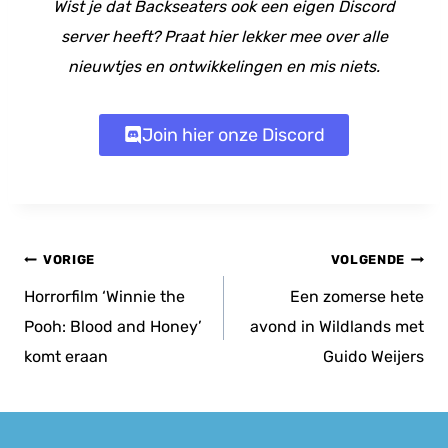
Wist je dat Backseaters ook een eigen Discord
server heeft? Praat hier lekker mee over alle
nieuwtjes en ontwikkelingen en mis niets.
Join hier onze Discord
Bericht
VORIGE
VOLGENDE
navigatie
Horrorfilm ‘Winnie the
Een zomerse hete
Pooh: Blood and Honey’
avond in Wildlands met
komt eraan
Guido Weijers