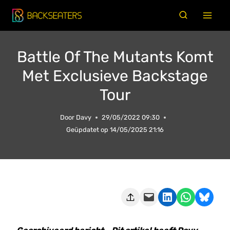
Doorgaan
naar
inhoud
Battle Of The Mutants Komt
Met Exclusieve Backstage
Tour
Door
Davy
29/05/2022 09:30
Geüpdatet op
14/05/2025 21:16
Deze pagina e-mailen
Delen op LinkedIn
Delen via WhatsApp
Share on Bluesky