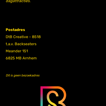
dagattracties.
Postadres
DtB Creative - 8518
t.a.v. Backseaters
Meander 151
6825 MB Arnhem
Dit is geen bezoekadres