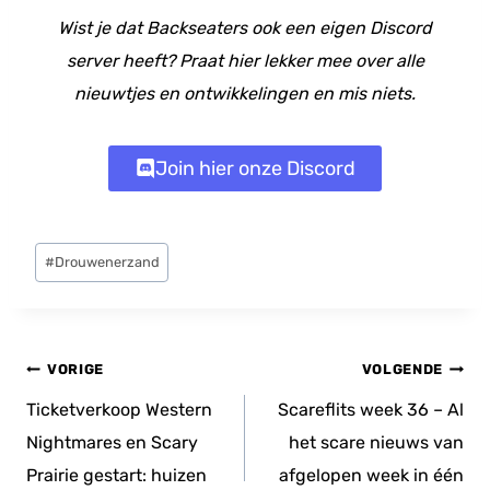
Wist je dat Backseaters ook een eigen Discord
server heeft? Praat hier lekker mee over alle
nieuwtjes en ontwikkelingen en mis niets.
Join hier onze Discord
Bericht
#
Drouwenerzand
tags:
Bericht
VORIGE
VOLGENDE
navigatie
Ticketverkoop Western
Scareflits week 36 – Al
Nightmares en Scary
het scare nieuws van
Prairie gestart: huizen
afgelopen week in één