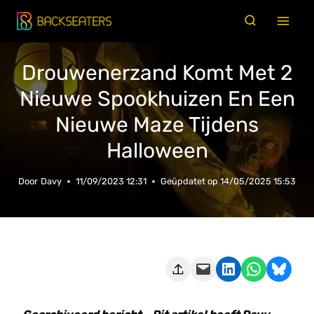
Doorgaan
naar
inhoud
Drouwenerzand Komt Met 2
Nieuwe Spookhuizen En Een
Nieuwe Maze Tijdens
Halloween
Door
Davy
11/09/2023 12:31
Geüpdatet op
14/05/2025 15:53
Deze pagina e-mailen
Delen op LinkedIn
Delen via WhatsApp
Share on Bluesky