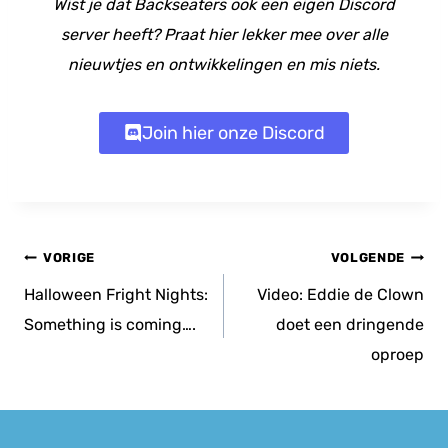
Wist je dat Backseaters ook een eigen Discord
server heeft? Praat hier lekker mee over alle
nieuwtjes en ontwikkelingen en mis niets.
Join hier onze Discord
Bericht
VORIGE
VOLGENDE
navigatie
Halloween Fright Nights:
Video: Eddie de Clown
Something is coming….
doet een dringende
oproep