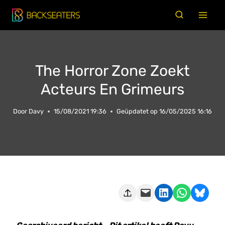
Doorgaan
naar
inhoud
The Horror Zone Zoekt
Acteurs En Grimeurs
Door
Davy
15/08/2021 19:36
Geüpdatet op
16/05/2025 16:16
Deze pagina e-mailen
Delen op LinkedIn
Delen via WhatsApp
Share on Bluesky