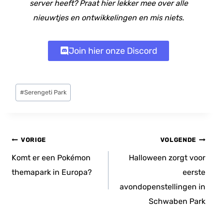
server heeft? Praat hier lekker mee over alle
nieuwtjes en ontwikkelingen en mis niets.
Join hier onze Discord
Bericht
#
Serengeti Park
tags:
Bericht
VORIGE
VOLGENDE
navigatie
Komt er een Pokémon
Halloween zorgt voor
themapark in Europa?
eerste
avondopenstellingen in
Schwaben Park