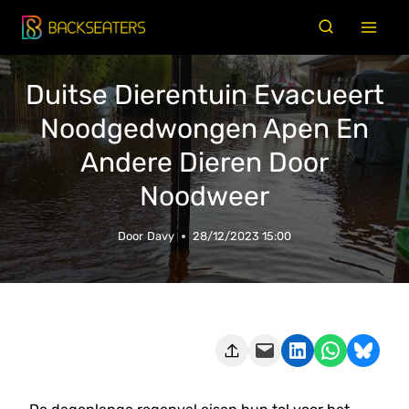
Doorgaan
naar
inhoud
Duitse Dierentuin Evacueert
Noodgedwongen Apen En
Andere Dieren Door
Noodweer
Door
Davy
28/12/2023 15:00
Deze pagina e-mailen
Delen op LinkedIn
Delen via WhatsApp
Share on Bluesky