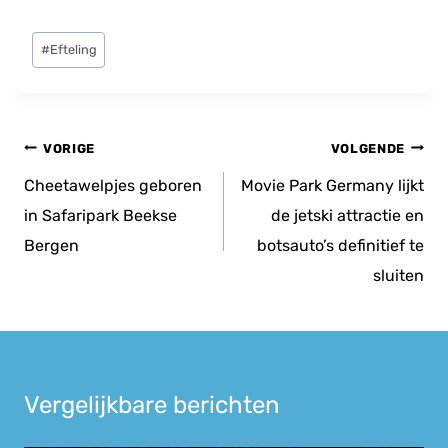
Bericht
#
Efteling
tags:
Bericht
VORIGE
VOLGENDE
navigatie
Cheetawelpjes geboren
Movie Park Germany lijkt
in Safaripark Beekse
de jetski attractie en
Bergen
botsauto’s definitief te
sluiten
Vergelijkbare berichten