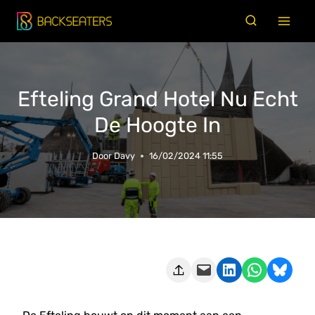
Doorgaan
naar
inhoud
Efteling Grand Hotel Nu Echt
De Hoogte In
Door
Davy
16/02/2024 11:55
Deze pagina e-mailen
Delen op LinkedIn
Delen via WhatsApp
Share on Bluesky