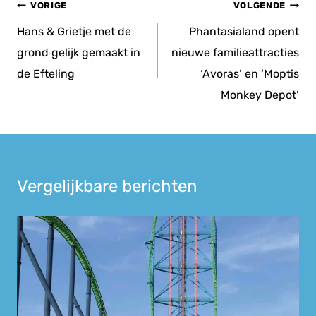
Bericht
VORIGE
VOLGENDE
navigatie
Hans & Grietje met de
Phantasialand opent
grond gelijk gemaakt in
nieuwe familieattracties
de Efteling
‘Avoras’ en ‘Moptis
Monkey Depot’
Vergelijkbare berichten