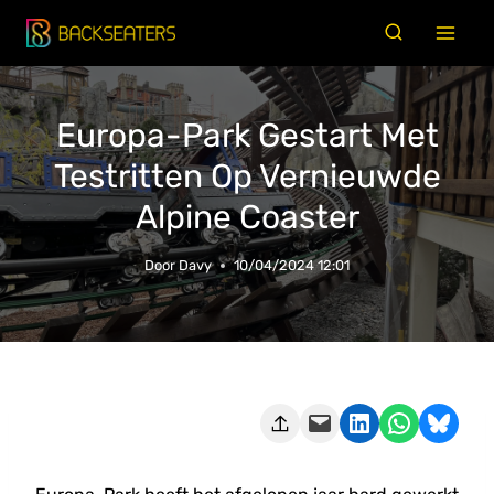
Doorgaan
naar
inhoud
Europa-Park Gestart Met
Testritten Op Vernieuwde
Alpine Coaster
Door
Davy
10/04/2024 12:01
Deze pagina e-mailen
Delen op LinkedIn
Delen via WhatsApp
Share on Bluesky