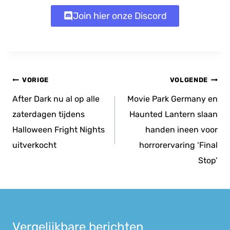
Join hier onze Discord
Bericht
VORIGE
VOLGENDE
navigatie
After Dark nu al op alle
Movie Park Germany en
zaterdagen tijdens
Haunted Lantern slaan
Halloween Fright Nights
handen ineen voor
uitverkocht
horrorervaring ‘Final
Stop’
Vergelijkbare berichten