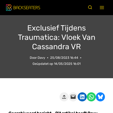
Doorgaan
naar
inhoud
Exclusief Tijdens
Traumatica: Vloek Van
Cassandra VR
Door
Davy
25/08/2023 16:44
Geüpdatet op
14/05/2025 16:01
Deze pagina e-mailen
Delen op LinkedIn
Delen via WhatsApp
Share on Bluesky