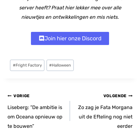
server heeft? Praat hier lekker mee over alle
nieuwtjes en ontwikkelingen en mis niets.
Join hier onze Discord
Bericht
#
Fright Factory
#
Halloween
tags:
Bericht
VORIGE
VOLGENDE
navigatie
Liseberg: ”De ambitie is
Zo zag je Fata Morgana
om Oceana opnieuw op
uit de Efteling nog niet
te bouwen”
eerder