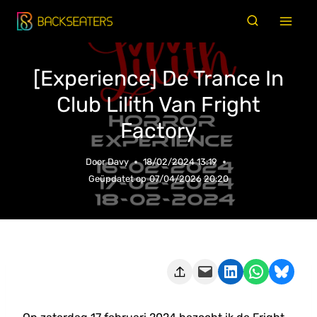
Doorgaan
naar
inhoud
[Experience] De Trance In
Club Lilith Van Fright
Factory
Door
Davy
18/02/2024 13:19
Geüpdatet op
07/04/2026 20:20
Deze pagina e-mailen
Delen op LinkedIn
Delen via WhatsApp
Share on Bluesky