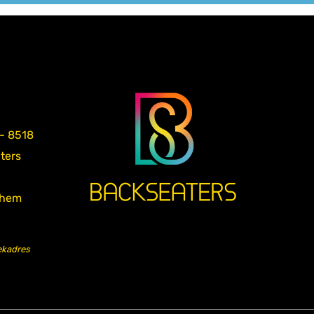
 - 8518
aters
nhem
ekadres