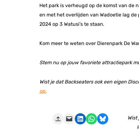
Het park is verheugd op de komst van de nie
en met het overlijden van Wadoetie lag de 
2024 op 3 Watusi’s te staan.
Kom meer te weten over Dierenpark De Wa
Stem nu op jouw favoriete attractiepark
Wist je dat Backseaters ook een eigen Disc
op.
Deze pagina e-mailen
Delen op LinkedIn
Delen via WhatsApp
Share on Bluesky
Wist
l