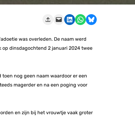
Deze pagina e-mailen
Delen op LinkedIn
Delen via WhatsApp
Share on Bluesky
Wadoetie was overleden. De naam werd
jk op dinsdagochtend 2 januari 2024 twee
had toen nog geen naam waardoor er een
 steeds magerder en na een poging voor
rden en zijn bij het vrouwtje vaak groter