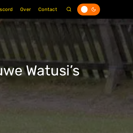
iscord
Over
Contact
uwe Watusi’s