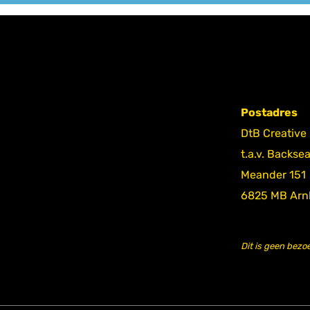
Postadres
DtB Creative
t.a.v. Backse
Meander 151
6825 MB Ar
Dit is geen bezo