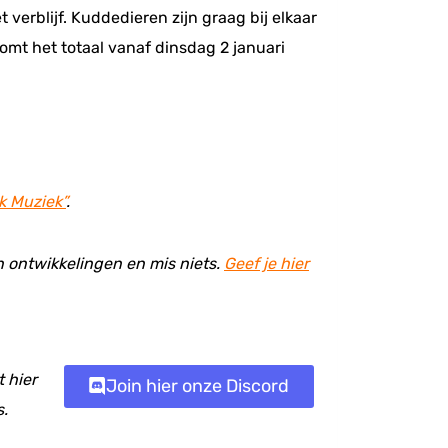
verblijf. Kuddedieren zijn graag bij elkaar
omt het totaal vanaf dinsdag 2 januari
k Muziek”
.
en ontwikkelingen en mis niets.
Geef je hier
 hier
Join hier onze Discord
s.