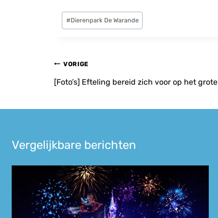
Bericht
#
Dierenpark De Warande
tags:
Bericht
VORIGE
navigatie
[Foto’s] Efteling bereid zich voor op het gro
Vergelijkbare berichten