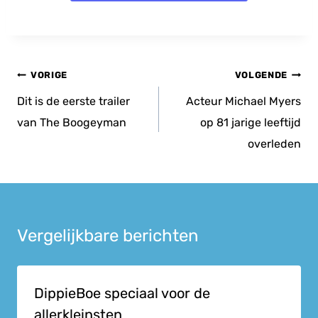
Bericht
VORIGE
VOLGENDE
navigatie
Dit is de eerste trailer
Acteur Michael Myers
van The Boogeyman
op 81 jarige leeftijd
overleden
Vergelijkbare berichten
DippieBoe speciaal voor de
allerkleinsten