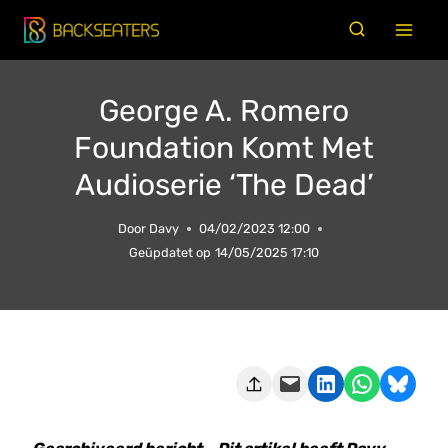
Doorgaan
naar
inhoud
George A. Romero
Foundation Komt Met
Audioserie ‘The Dead’
Door
Davy
04/02/2023 12:00
Geüpdatet op
14/05/2025 17:10
Deze pagina e-mailen
Delen op LinkedIn
Delen via WhatsApp
Share on Bluesky