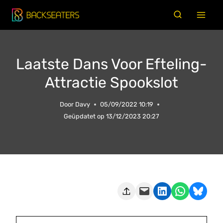
Doorgaan
naar
inhoud
Laatste Dans Voor Efteling-
Attractie Spookslot
Door
Davy
05/09/2022 10:19
Geüpdatet op
13/12/2023 20:27
Deze pagina e-mailen
Delen op LinkedIn
Delen via WhatsApp
Share on Bluesky