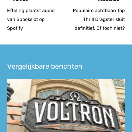
navigatie
Efteling plaatst audio
Populaire achtbaan Top
van Spookslot op
Thrill Dragster sluit
Spotify
definitief. Of toch niet?
Vergelijkbare berichten