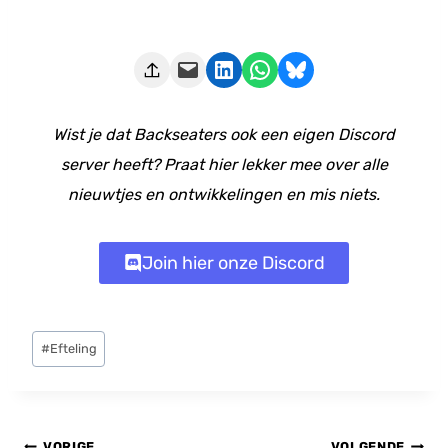
Deze pagina e-mailen
Delen op LinkedIn
Delen via WhatsApp
Share on Bluesky
Wist je dat Backseaters ook een eigen Discord
server heeft? Praat hier lekker mee over alle
nieuwtjes en ontwikkelingen en mis niets.
Join hier onze Discord
Bericht
#
Efteling
tags:
Bericht
VORIGE
VOLGENDE