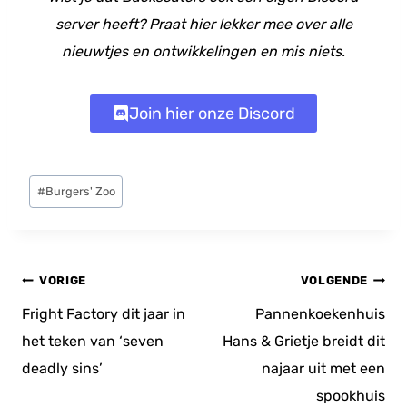
server heeft? Praat hier lekker mee over alle
nieuwtjes en ontwikkelingen en mis niets.
Join hier onze Discord
Bericht
#
Burgers' Zoo
tags:
Bericht
VORIGE
VOLGENDE
navigatie
Fright Factory dit jaar in
Pannenkoekenhuis
het teken van ‘seven
Hans & Grietje breidt dit
deadly sins’
najaar uit met een
spookhuis