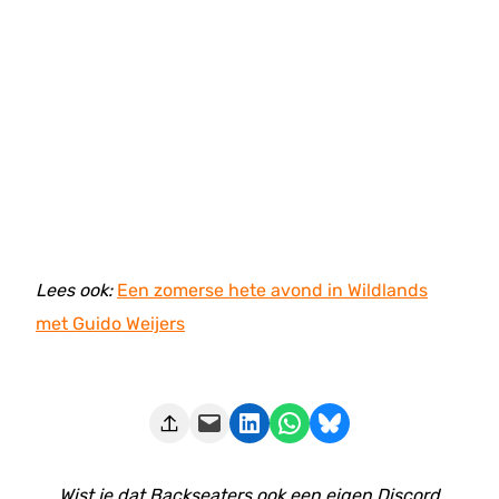
Lees ook:
Een zomerse hete avond in Wildlands
met Guido Weijers
Deze pagina e-mailen
Delen op LinkedIn
Delen via WhatsApp
Share on Bluesky
Wist je dat Backseaters ook een eigen Discord