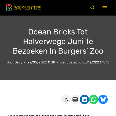
Doorgaan
naar
inhoud
Ocean Bricks Tot
Halverwege Juni Te
Bezoeken In Burgers’ Zoo
Door
Davy
29/05/2022 11:38
Geüpdatet op
08/12/2023 18:13
Deze pagina e-mailen
Delen op LinkedIn
Delen via WhatsApp
Share on Bluesky